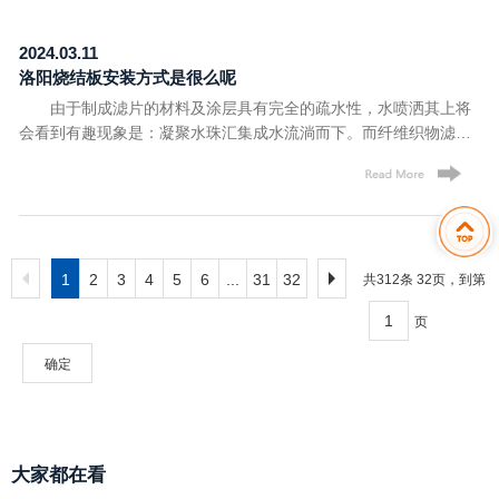
以上的烟尘，可以绝大部分去除。 过滤面积大：过滤面的
一。 四、选择我们的原因 改造成本低，快捷、简
波纹形设计，在同体积内的过滤面积是滤袋的3～6倍； 自
便，选择管，无需改动原有除尘器结构，直接替换新的洛阳烧结
2024.03.11
清理能力强：刚性的结构，使得反吹气体更直接地作用在附着于过
管，经济、快捷、简便。
洛阳烧结板​安装方式是很么呢
滤表面的粉体上，没有缓冲的存在，洛阳塑烧板清灰效果彻
由于制成滤片的材料及涂层具有完全的疏水性，水喷洒其上将
底； 疏水、疏油：烧结板基体由多种密度不同的高分子材
会看到有趣现象是：凝聚水珠汇集成水流淌而下。而纤维织物滤袋
料烧结而成，PTFE涂层深入至烧结板基体孔穴里并与之形成超细
因吸湿而形成水膜并粘附粉尘，从而引起阻力总体上升的情况，在
微孔抗粘性结构，具有疏水疏油性能； 耐酸、耐碱能力
烧结板除尘器上不复存在以上现象。这对于处理冷凝结露的烟尘和
强：特殊的树脂材料，能经受强酸、强碱的长期高温腐
吸湿性很强的粉尘如磷酸氨、氯化钙、纯碱、芒硝等，将会得到很
蚀； 超长的使用寿命：较高的强度和韧性，能经受每天几
好的使用效果。 洛阳烧结板安装方式： 烧结板为
千次的高压气体的反复冲击，其耐磨性能是钢铁的4倍以上，再有
垂直安装，也可以根据客户场地现场设计侧装方式，大型风量设计
超強的耐酸碱能力和完善的自清理效果，使得塑烧板在特定工况下
下装方式，具体根据用户实际工况来选择安装方式。 垂直
1
2
3
4
5
6
...
31
32
的使用寿命可以达到10年以上。 压力恒定，阻力稳定；
共312条 32页，到第
安装洛阳烧结板具有安装维修方便，过滤面积大，除尘超低排放等
（过滤风速为1m/min时）均匀的微米级孔径，使得粉尘只能附着于
页
优点，适合于粉尘较多的烟气处理，水蒸气烟气处理，超细粉尘回
过滤层表面，因而，洛阳塑烧板过滤层内部通道几乎依然保持完全
收等工况。 烧结板型号： 型号：9M型 尺
畅通，同时，反吹时滤饼清除彻底，进而在长期运行时 ，表现为过
确定
寸规格为：1550(长)×1050(宽)×61(厚)，单板过滤面积为9.0
滤压力恒定，运行阻力 稳定。
㎡, 型号：4.5M型 尺寸规格为：
1500(长)×565(宽)×80(厚)，单板过滤面积为4.5㎡, 常用的
洛阳烧结板耐温能力为：70℃(常温) 特殊性能烧结板：耐
大家都在看
酸型、防静电型、熟睡型、抗油气型等。