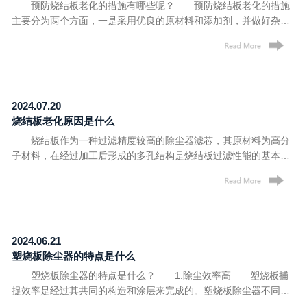
预防烧结板老化的措施有哪些呢？ 预防烧结板老化的措施
个月左右，需要经常更换。 以上就是小编为您分享的烧结板除
主要分为两个方面，一是采用优良的原材料和添加剂，并做好杂质
尘器密封条容易损坏的原因，希望对您有所帮助，如果您在塑烧板
过滤和干燥处理，确保烧结板成型后的特性不受原料因素的影响；
除尘器使用过程中遇到问题可以致电联系我们，我们可以帮您解
另一方面是保证正确的烧结板使用环境。 烧结板虽然可以过滤
答。
含水含油粉尘，但是在实际使用时，要注意避免过高和过低的除尘
温度及粉尘温度，同时控制粉尘的水油含量，过高的水油含量会导
致烧结板的疏水疏油层来不及排除水油，进而造成烧结板堵塞，另
2024.07.20
外大量的水油滞留在烧结板孔隙和内腔中，会逐渐侵蚀烧结板材
烧结板老化原因是什么
料，即使更换后可以进行清洗，但长此以往必定导致烧结板过早老
烧结板作为一种过滤精度较高的除尘器滤芯，其原材料为高分
化，影响使用寿命。 预防烧结板老化，还应该将其使用在合适
子材料，在经过加工后形成的多孔结构是烧结板过滤性能的基本条
的除尘领域中，虽然烧结板除尘器的适用面较广，但面对特殊环
件，但这种高分子材料其实就是一种聚乙烯材料，这就导致烧结板
境，还是应该选用相应的除尘设备，而不是一味的追求烧结板的高
在使用过程中，如果不能保证正常的使用条件，就会造成老化而过
过滤精度，否则不仅会造成烧结板过早老化，而且还对除尘效率有
早的失去过滤精度，下面小编为大家整理了烧结板老化的原因及预
影响。
防措施，以供大家参考。 一、烧结板老化的原因 1、微量
金属杂质和其他杂质 烧结板在加工时，要和成型设备及模具相
2024.06.21
接触，有可能混入微量金属，或在聚合时，残留一些金属催化剂，
塑烧板除尘器的特点是什么
这都会影响老化的引发作用。 2、温度的影响 过高的使用
塑烧板除尘器的特点是什么？ 1.除尘效率高 塑烧板捕
温度会加剧烧结板中高分子链的运动，一旦超过化学键的离解能，
捉效率是经过其共同的构造和涂层来完成的。塑烧板除尘器不同于
就会引起高分子链的热降解或基团脱落。但使用环境温度过低，往
袋式除尘器，具有高 效性。它基于附着粉尘的二次过滤。依据实践
往会影响材料的力学性能，表现为变脆、变硬而易折断。 3、