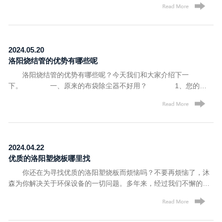
测试数据，正常状况下，除尘器粉尘浓度可控制在5mg/m3以下。
氧气的影响 氧气也是引起烧结板老化的原因之一，由于氧的渗
虽然排放浓度与含尘气体的入口浓度和粉尘的粒径有关，但搜集到
透性，会使高分子材料形成过氧化物，然后在此部位引起分子主链
的2μm及以下超细粉尘的排放效率通常坚持在99.999%。 2.压
的断裂，具体表面就是烧结板变软，但实际情况下，由于烧结板经
力损失波动 由于波纹型塑烧板经过PTFE涂层外表捕集灰尘，
加工后的性能变化，通常因氧气老化都是在正常使用寿命超出后才
2024.05.20
其润滑的外表使灰尘极难穿透和保存。即便有一些粗大的粉尘进入
会显现。 4、化学介质的影响 环境应力开裂、溶裂、增塑
洛阳烧结管的优势有哪些呢
缝隙，也会随着脉冲紧缩空气的活动而被吹走，因而不会梗塞滤板
等物理变化，是高分子材料的化学介质老化的典型表现。当双向受
洛阳烧结管的优势有哪些呢？今天我们和大家介绍下一
的母层，只需工夫短，滤芯的压力损失就会趋于波动并坚持不
力的烧结板表面存在少量的非溶剂的液体介质时，会出现微小的裂
下。 一、原来的布袋除尘器不好用？ 1、您的布
变。 3.清洁效果好 高分子复合资料固有的惯性和润滑
纹或银纹，称为环境应力开裂。这种表面现象是在化学介质的增塑
袋除尘器是否排放超标？是否除尘风量已显著下降？是否需要频繁
的外表会降低外表与粉尘层的粘附力，使粉末简直无法与其他物质
和材料表面应力集中作用下，材料局部地方的表面应力超过其屈服
更换布袋？ 2、我们为您提供了一种较合适的解决方案，
停止物理化学反响和粘附。 4.抗湿性强 由于用于制造
应力的结果。在某些场合，环境应力开裂可借助改变高分子材料的
通过简单易用的烧结管，来解决您的棘手问题。 二、干式
滤板的资料和PTFE涂层是完全疏水的，所以在塑烧板除尘器滤板
结晶类型和结晶度来防止，增加分子量和链支化度可以减少聚合物
过滤技术材料与布袋除尘器的结合：洛阳烧结管。 1、
上可以看到水的放射：凝结的水滴被搜集成水滴。
的结晶性，提高其耐环境应力开裂性。 5、生物老化 由于
PE（聚乙烯）多孔基材+PTFE（聚四氟乙烯）嵌入式涂层，纯粹的
烧结板在加工过程中会使用部分添加剂来适应不同的除尘环境，因
2024.04.22
表面过滤，耐磨的烧结滤料，以波浪形的圆筒结构，替代布袋及其
而常常成为霉菌的营养源。霉菌生长时吸收了烧结板表面和内部的
优质的洛阳塑烧板哪里找
袋笼； 2、过滤效率达99.999%，可捕集0.1um粒径粉尘，
营养物质并成为菌丝体，菌丝体又是导体，进而使的烧结板的绝缘
你还在为寻找优质的洛阳塑烧板而烦恼吗？不要再烦恼了，沐
排放浓度远小于1mg/Nm³，自润滑疏水材质，易清灰、可清洗、无
性下降，重量变化，严重时会出现剥落。所以在部分领域中，烧结
森为你解决关于环保设备的一切问题。多年来，经过我们不懈的努
纤维脱落； 三、寿命和效率的大幅提升 1、无论
板除尘器并不适用。
力，终得到了众多使用单位的认可。产品质量、品质都可圈可点，
是磨损性强的粉尘，又或者超细粉尘，甚至是潮湿工况，烧结管都
供应的塑烧板符国家生产标准，品质可靠。 除尘精度高：
可以从容应对。 2、采用先进的滤料制成的洛阳烧结管，
微米级的过滤孔径，对于 1μm以上的烟尘 100% 去除，对于0.1μm
过滤效率极高，使用寿命预期达10年以上，过滤性能始终如