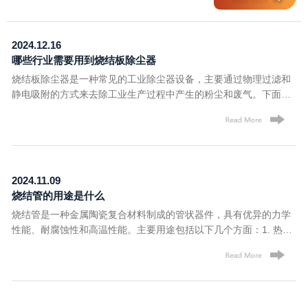
业是烧结板除尘器主要的应用领域之一。在钢铁冶炼过程中会产生
冶
大量的尘、气体等污染物，采用烧结板除尘器可以有效降低污染物
可
排放浓度，并达到国家的环保标准。2. 电力行业：电力行业生产过
蚀
2024.12.16
程中也会产生大量的尘、气体等污染物。采用烧结板除尘器可以有
池
哪些行业需要用到烧结板除尘器
效去除粉尘和废气，提高环境空气质量，降低对员工健康的影响。
度
3. 水泥制造行业：水泥生产过程中会产生大量的水泥尘，若不采取
4
烧结板除尘器是一种常见的工业除尘器设备，主要通过物理过滤和
措施，则会对周边环境和员工健康造成严重威胁。采用烧结板除尘
材
静电吸附的方式来去除工业生产过程中产生的粉尘和废气。下面是
器可以有效去除水泥尘，减少污染物排放。4. 化工行业：化工行业
造
几个需要用到烧结板除尘器的行业：1. 钢铁冶金行业：钢铁冶金行
生产过程中也会产生一些有害气体和粉尘，采用烧结板除尘器可以
用
业是烧结板除尘器主要的应用领域之一。在钢铁冶炼过程中会产生
有效去除这些污染物，提高环境空气质量。5. 矿山行业：在选矿、
大量的尘、气体等污染物，采用烧结板除尘器可以有效降低污染物
煤炭、矿石等行业生产过程中，会产生大量的灰尘和粉尘。采用烧
排放浓度，并达到国家的环保标准。2. 电力行业：电力行业生产过
结板除尘器可以有效地去除这些污染物，保证环境卫生和员工健
程中也会产生大量的尘、气体等污染物。采用烧结板除尘器可以有
2024.11.09
康。
效去除粉尘和废气，提高环境空气质量，降低对员工健康的影响。
烧结管的用途是什么
3. 水泥制造行业：水泥生产过程中会产生大量的水泥尘，若不采取
烧结管是一种金属陶瓷复合材料制成的管状器件，具有优异的力学
措施，则会对周边环境和员工健康造成严重威胁。采用烧结板除尘
性能、耐腐蚀性和高温性能。主要用途包括以下几个方面：1. 热交
器可以有效去除水泥尘，减少污染物排放。4. 化工行业：化工行业
换器：烧结管可以作为热交换器中的传热管道，广泛应用于化工、
生产过程中也会产生一些有害气体和粉尘，采用烧结板除尘器可以
冶金、电力等领域中的加热、冷却等工艺。2. 高温燃烧器：烧结管
有效去除这些污染物，提高环境空气质量。5. 矿山行业：在选矿、
可以作为高温燃烧器中的燃气通道，具有较好的耐高温性能和耐腐
煤炭、矿石等行业生产过程中，会产生大量的灰尘和粉尘。采用烧
蚀性能，被广泛应用于工业炉、锅炉等设备上。3. 光伏太阳能电
结板除尘器可以有效地去除这些污染物，保证环境卫生和员工健
池：烧结管可以作为光伏太阳能电池的支架材料，具有较好的强
康。