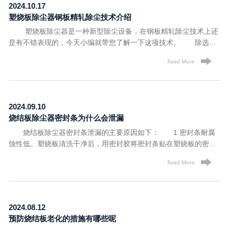
2024.10.17
度、硬度和耐腐蚀性能，可以提高电池组件的使用寿命和稳定性。
塑烧板除尘器钢板精轧除尘技术介绍
4. 金属粉末注射成型：烧结管可以作为金属粉末注射成型中的模具
塑烧板除尘器是一种新型除尘设备，在钢板精轧除尘技术上还
材料，广泛应用于汽车、航空航天、医疗器械等领域中的零部件制
是有不错表现的，今天小编就带您了解一下这项技术。 除选用
造。总之，烧结管是一种功能强大的器件，可以在很多领域得到应
波形塑烧板作为滤芯外，其应用与布袋除尘器相似。塑烧板除尘器
用，使得工业生产更加稳定和可靠。
由于其结构和外涂层的共同性，在其它除尘器不能使用或使用不好
的情况下，能令人惊讶展示出其应用功能。 钢板精轧过程中产
生大量氧化铁粉末，产生冷却水蒸汽和润滑油的燃烧灰，并在立刀
间产生大量有害烟尘。烟气主要成分为FeO、Fe2O3、H2O、油烟
2024.09.10
等，为减少和消除这些有害物质对环境的污染，改善操作条件，在
烧结板除尘器密封条为什么会泄漏
精轧机机架上设置了烟尘除尘系统，使精轧机产生的烟气全部收集
烧结板除尘器密封条泄漏的主要原因如下： 1.密封条耐腐
到密闭的烟道气罩并吸入塑烧板除尘器净化。除尘系统由集尘罩、
蚀性低。塑烧板清洗干净后，用密封胶将密封条贴在塑烧板的密封
手动控制阀、风道、除尘器、风机、消声器、排气筒等组成。
面上。由于缺乏耐腐蚀性，容易被氯化氢气体腐蚀而导致泄
塑烧板除尘器的进风口是形成旋转气流的关键部位，是影响除尘效
漏。 2.固体抗冲蚀性差。现有的塑烧板具有透气性和再生性
率和压力损失的主要因素。切向进风口的进口面积对除尘器有很大
能。气体的流动必然带动固体铁粉的流动。铁粉在气流的推动下冲
的影响。当进气面积相对于气缸截面较小时，进入除尘器的气流切
刷密封条孔壁，使孔壁周围尺寸膨胀，影响密封效果。 3.结构
向速度较大，有利于除尘。筒体直径是除尘设备基本的尺寸，旋转
不合理。现有密封条孔为矩形结构，厚度仅为12mm，材料较软，
气流的切向速度与粉尘产生的离心力和气缸直径成反比。在相同切
2024.08.12
变形较大。使用一段时间后，会失去弹性，不能重复使用。 4.
向速度下，气缸直径越小，气流的旋转半径越小，颗粒受到的离心
预防烧结板老化的措施有哪些呢
使用寿命短，劳动强度高。由于现有密封条易老化，使用寿命仅2-3
力越大，粉尘颗粒越容易被捕获。