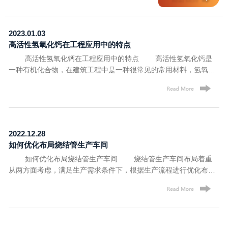
氢氧化钙的作用范围十分广泛，许多基础工程工作都离不开氢氧化
满
钙的使用。那么氢氧化钙在工程应用中的特点呢?今天，洛阳沐森新
成
材料有限公司就来带领大家看看吧! 1、塑性 氢氧化钙转化
效
2023.01.03
成石灰浆时，呈胶状，其颗粒非常细小，比表面积大。表面吸附了
后
高活性氢氧化钙在工程应用中的特点
一层厚厚的水膜，水膜层也减少了颗粒间的摩擦，保水性能很好，
烧
所以可塑性就比较强。 2、低强度 石灰硬化相对较慢，强
单
高活性氢氧化钙在工程应用中的特点 高活性氢氧化钙是
度较低。所以在一些特有要求的混凝土会掺入一些石灰，这也是利
为
一种有机化合物，在建筑工程中是一种很常见的常用材料，氢氧化
用高活性氢氧化钙使其他材料改变性质的一个很好的选择。
建
钙主要由碳酸钙组成，作为一种必备的建筑材料，在建筑工程行
3、耐水性差 石灰硬化体之中含有大量的钙，易溶于水，因此
械
业，氢氧化钙的作用范围十分广泛，许多基础工程工作都离不开氢
石灰的耐水性较差，不适合潮湿环境。 4、增稠加厚 在厚
要
氧化钙的使用。那么氢氧化钙在工程应用中的特点呢?今天，洛阳
漆中通常添加24.6%~ 78.5%的高活性氢氧化钙，达到可以有效使涂
除
沐森新材料有限公司就来带领大家看看吧! 1、塑性 氢氧化
料增稠、加厚，起到一种填充和补平的作用。 5、体积收缩大
拥
钙转化成石灰浆时，呈胶状，其颗粒非常细小，比表面积大。表面
2022.12.28
在硬化过程之中，石灰之中大量水分蒸发，体积收缩明显，容
名
吸附了一层厚厚的水膜，水膜层也减少了颗粒间的摩擦，保水性能
如何优化布局烧结管生产车间
易产生裂缝。 6、金属防锈性 高活性氢氧化钙也可以作为
的
很好，所以可塑性就比较强。 2、低强度 石灰硬化相对较
一种体质颜料用于金属防锈涂料中，也可以在多彩涂料中作为一种
管：
如何优化布局烧结管生产车间 烧结管生产车间布局着重
慢，强度较低。所以在一些特有要求的混凝土会掺入一些石灰，这
添加剂，使用可以提高装饰效果，其吸油量为80%左右，折光率为
从两方面考虑，满足生产需求条件下，根据生产流程进行优化布局
也是利用高活性氢氧化钙使其他材料改变性质的一个很好的选择。
1.60左右，粒度15微米左右，比重2.7左右，加入金属涂料之后可以
的同时，满足特定生产条件下灵活应用的要求。 (1)电力供
3、耐水性差 石灰硬化体之中含有大量的钙，易溶于水，
起到良好的防锈作用。 7、高碱性环境 在乳胶漆中氢氧化
应，在满足稳定生产所需电力的同时有适当的余量，不至于用电量
因此石灰的耐水性较差，不适合潮湿环境。 4、增稠加厚
钙所提供的高碱性环境，使微生物和霉菌不能生存，生产乳胶漆时
过大造成功能耗过大。 (2)建设冷却水循环设施，为冷却水系
在厚漆中通常添加24.6%~ 78.5%的高活性氢氧化钙，达到可以有
不再需要外加防霉剂。 8、无机基料 氢氧化钙属于一种硬
统配备有效绝缘保温系统。 (3)优化车间整体生产布局。很多
效使涂料增稠、加厚，起到一种填充和补平的作用。 5、体积
性胶凝材料，在涂膜中可以起到无机基料的作用，节省乳液用量还
生产具有先后工序配合，合理的工位配合可以减少周转所需时间与
收缩大 在硬化过程之中，石灰之中大量水分蒸发，体积收缩明