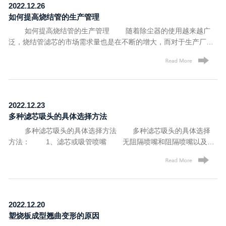
2022.12.26
可以增强聚合物树脂的性能;而且高活性氢氧化钙可以降低涂料中立
能耗，提高烧结管生产效率。 (4)对照明等厂房设备尽量考虑
显，容易产生裂缝。 6、金属防锈性 高活性氢氧化钙也可
如何提高烧结管的生产管理
德粉或钛白粉等颜料的用量，提高涂料的遮盖力。 以上就是氢
以更有效的小单元进行分别控制。 (5)对车间设备做好定期维
以作为一种体质颜料用于金属防锈涂料中，也可以在多彩涂料中作
氧化钙在工程应用中的特点的所有内容，氢氧化钙在其他行业广泛
如何提高烧结管的生产管理 随着除尘器的使用越来越广
护保养，避免因为公用设施损坏，影响生产正常操作，进而造成能
为一种添加剂，使用可以提高装饰效果，其吸油量为80%左右，折
的应用。洛阳沐森新材料有限公司主营烧结板、塑烧板、烧结管、
泛，烧结管滤芯的市场需求量也是在不断的增大，而对于生产厂家
耗增加。 (6)建议有条件的采用无尘车间，并做好车间的5S工
光率为1.60左右，粒度15微米左右，比重2.7左右，加入金属涂料
烧结板除尘器、塑烧板除尘器、医用吸头滤芯、高活性氢氧化钙等
来说，这时正是提高产能快速发展的时期，那如何提高生产管理
作，杜绝粉尘对机械精密部件的伤害。 以上内容就是优化烧结
之后可以起到良好的防锈作用。 7、高碱性环境 在乳胶漆
产品，如有疑问，可随时来电咨询。 文章内容来源于氢氧化钙：
呢?下面，沐森新材料小编为大家整理了一些方法，来了解下吧!
管生产车间布局的要求，你学会了吗?洛阳沐森新材料有限公司主
中氢氧化钙所提供的高碱性环境，使微生物和霉菌不能生存，生产
http://www.lymusen.com/
(1)一次性生产高品质的产品，降低不良率。 (2)整个生产
营：烧结管、塑烧板除尘器、医用吸头滤芯、钙基脱硫剂、钙基脱
乳胶漆时不再需要外加防霉剂。 8、无机基料 氢氧化钙属
系统的维护保养与耗能密切相关。这不仅涉及主机，还有周边及工
硫装置等产品，公司拥有研发和工程技术团队，研发技术力量支撑
于一种硬性胶凝材料，在涂膜中可以起到无机基料的作用，节省乳
厂设备，例如如果车间换模吊车故障，需人力换模，势必延长设备
团队拥有院士级一名，博士级三名。多名检验人员和滤材、除尘工
液用量还可以增强聚合物树脂的性能;而且高活性氢氧化钙可以降低
2022.12.23
等候时间，造成设备能耗增加。 (3)配备烧结管车间能耗监控
程技术人员。我们的团队为您免去售前、售中、售后后顾之忧! 文
涂料中立德粉或钛白粉等颜料的用量，提高涂料的遮盖力。 以
多种滤芯吸头的具体选择方法
系统，便于企业有目的的实施能源分析与改善。 (4)设备停机
章内容来源于烧结管：http://www.lymusen.com/
上就是氢氧化钙在工程应用中的特点的所有内容，氢氧化钙在其他
多种滤芯吸头的具体选择方法 多种滤芯吸头的具体选择
维修保养时，不仅检查设备本身的保养内容与项目，更要注意设备
行业广泛的应用。洛阳沐森新材料有限公司主营烧结板、塑烧板、
方法： 1、滤芯或吸管喷嘴 无阻隔喷嘴和阻隔喷嘴以及滤
与其他系统连接处的状况，工作性能是否可靠等。 (5)经常性
烧结管、烧结板除尘器、塑烧板除尘器、医用吸头滤芯、高活性氢
芯吸头设计用于不同的条件。无阻隔滤芯吸头喷嘴是为常规实验室
与行业标杆进行比较，看是否还有进一步改善的空间。 (6)与
氧化钙等产品，如有疑问，可随时来电咨询。 文章内容来源于氢氧
工作设计的，如果去除可能污染移液管的物质，例如细菌、病毒、
供应商建立可靠合约与合作关系，对企业节能管理有益无害。
化钙：http://www.lymusen.com/
挥发性、腐蚀性或粘性化学物质，那么我们就需要考虑使用无阻隔
关于如何提高烧结管的生产管理，以上就是沐森新材料小编为大家
喷嘴来保护移液管和样本。 2、带滤芯吸头/带滤芯选择的移液
整理的全部内容了，希望对大家能有所帮助。洛阳沐森新材料有限
管 对于许多不敏感的应用，可以使用过滤器/无屏障或标准移
公司主要从事于烧结板、塑烧板、烧结管、医用吸头滤芯、钙基脱
2022.12.20
液头。通常实验室使用这些线索来装载琼脂糖凝胶，分离质粒
硫剂、钙基脱硫装置等产品，公司始终秉承“以质量求生存，以信誉
塑烧板成型翘曲变形的原因
DNA，以及其他类似的应用。方便使用的滤芯吸头是任何实验室的
求发展”的企业宗旨，坚持“合作，共赢”的经营理念，期待与新老朋