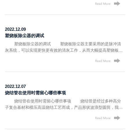
颗粒之间发生粘连，未发生粘连的空隙部分即形成微小的贯通孔
http://www.lymusen.com/
径。 据了解，烧结管在工作时，当含有杂质的液、气流体在规
定的压力下由板外表面通过时，洁净的流体由贯通的微孔通过，而
杂质则被阻留在微孔之外的工作面表层。 当杂质在工作面表面
2022.12.09
积累到某种程度，妨碍和影响流体通过时，须对表面积累物进行清
塑烧板除尘器的调试
除，通常烧结管采用大于正向工作压力的高压流体从反向进行瞬间
塑烧板除尘器的调试 塑烧板除尘器主要采用的是脉冲清
喷吹使表面杂质脱落，从而达到反冲洗的效果，再循环进入下一轮
灰系统，可以实现更快更有效的清灰工作，从而大幅提高塑烧板滤
的除尘工作。 目前已在市场上使用的烧结管均采用平行工作面
芯的清灰效率，但在实际运行当中，很多人对于它的调试并不了
设计。两平行工作面之间为中空腔体。又因考虑结构强度，在设计
解，下面，洛阳沐森新材料有限公司工作人员就为大家简单介绍下
时内腔垂直长度增加了若干条加强筋，因此内腔流道形成若干条极
吧! (1)调整清灰控制器，确保电磁脉冲阀动作顺序正确，清灰
狭窄而细长的通道。 洛阳沐森新材料有限公司生产研究塑烧板
各单元顺序正确; (2)检查电磁脉冲阀和电控部分电压(24V或
除尘器多年，是一家拥有高度现代化自动生产设备的高新技术企
220V); (3)检查塑烧板除尘器上密封件有无松动或脱落; (4)
业。公司生产线配备先进的全/半自动数控设备，不仅提高了生产效
2022.12.07
喷吹用压缩空气压力应保持在5~7kg/cm; (5)检查设备上电机及
率，同时，保证了产品质量在严格的可控范围内，如有需求，欢迎
烧结管在使用时需留心哪些事项
机械传动部分运转是否正常; (6)检查塑烧板除尘器上塑烧板滤
咨询! 文章内容来源于烧结管：http://www.lymusen.com/
烧结管在使用时需留心哪些事项 烧结管是经过多种高分
芯安装是否牢固; (7)进行设备空负荷运行调试，要求各部分运
子复合基材和模压高温烧结工艺而成，产品形状波浪型圆筒，我们
转正常; (8)进行设备带负荷运行调试，要求各部分运转正常，
在使用时需留心哪些事项呢? 1、烧结管表面具有疏水性，防水
并根据设备运行阻力的变化调整清灰周期(阻值法或定时法)。
防油等特征，烟气中含有少量水汽不会影响它的功用。但如果进入
洛阳沐森新材料有限公司主营：烧结板、塑烧板、烧结管、烧结板
的水分过多，许多的粉尘会牢黏附在表面，若脉冲清灰不及时，长
除尘器、塑烧板除尘器等产品，我司是一支技术力量雄厚的高素质