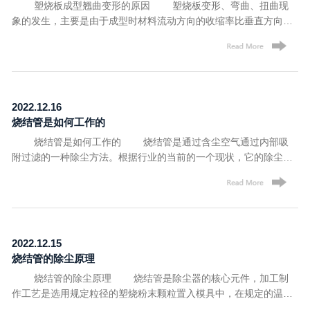
塑烧板成型翘曲变形的原因 塑烧板变形、弯曲、扭曲现
支柱，而且作为额外的奖励，通常是较便宜的选择。 3、气溶
友洽谈合作、共创辉煌。 文章内容来源于烧结管：
象的发生，主要是由于成型时材料流动方向的收缩率比垂直方向的
胶屏障移液滤芯吸头防止PCR污染，并有助于PCR阳性控制 气
http://www.lymusen.com/
大，使烧结板各方向的收缩率不同而翘曲，又由于充模时不可避免
溶胶阻挡喷嘴，也被称为过滤移液管喷嘴，在喷嘴的近端安装过滤
地在烧结板内部残留有较大的内应力而引起翘曲，这些都是高应力
器，为了避免你的移液管免受气溶胶和挥发性或粘性的溶液吸入管
取向造成的变形的表现，具体原因可能是： 1、模具所用的材
中，可以使用滤芯吸头进行保护，所有这些都可能污染和损坏移液
料强度不足。 2、成型过程中模具温度不稳定或压力较高。
管。这些提示通常是预先消毒和不含DNase/RNase。然而，只有一
3、充模时熔料流动不畅或保压阶段模穴压力过高引起的模内
些高端喷嘴才能提供真正的密封屏障。大多数过滤器只能减缓液体
2022.12.16
压力。 4、模具温度过高，冷却时间过短，使脱模时的塑烧板
流入滤芯吸头的速度。 以上就是沐森新材料小编分享的内容，
烧结管是如何工作的
过热而出现顶出变形。 5、烧结板较厚和较薄的区域的冷却时
后期如有烧结过滤材料、医用吸头滤芯、钙基脱硫剂、钙基脱硫装
烧结管是如何工作的 烧结管是通过含尘空气通过内部吸
间不同，或动静模模温不同导致烧结板内部产生收缩差异。
置等产品需求，可随时联系洛阳沐森新材料有限公司，我们竭诚为
附过滤的一种除尘方法。根据行业的当前的一个现状，它的除尘效
6、充模压力太高，保压时间太长，熔料温度太低速度太快会造成
您服务。 文章内容来源于滤芯吸头：
果可以控制排放出来的空气含尘浓度在5毫克每立方米之内，在高
内应力增加而出现翘曲变形。 以上就是塑烧板成型翘曲变形的
http://www.lymusen.com/home-news.html
浓度的除尘系统环境中，效果可以达到99%，除尘效率高。 在
原因，后面小编会继续为大家分享它的解决办法，一同期待吧! 文
含有灰尘，尘气流经过通风管道进入中部箱体(尘气箱)，当含尘的
章内容来源于塑烧板：http://www.lymusen.com/
气体在烧结管的外表面通过时，粉尘被阻留在外表面的涂层上，并
且被吸附，随后干净的气流透过外表面经内腔进入净气箱，并经排
2022.12.15
风管道排出。随着不停的使用，其外表面的粉尘也随之慢慢增加。
烧结管的除尘原理
不过，我们可以通过电子控制仪控制鼓风机，将自动选择需要
烧结管的除尘原理 烧结管是除尘器的核心元件，加工制
清理的烧结板，触发打开喷吹阀，将压缩的空气喷入烧结管的内腔
作工艺是选用规定粒径的塑烧粉末颗粒置入模具中，在规定的温度
中，快速的吹掉聚集在外表面的粉尘，粉尘在气流及重力作用下落
和时间的控制下，烧结成型的塑料制品，在加热烧结过程中，塑烧
入料斗之中，达到清洗表面粉尘的目的。 文章内容来源于烧结管：