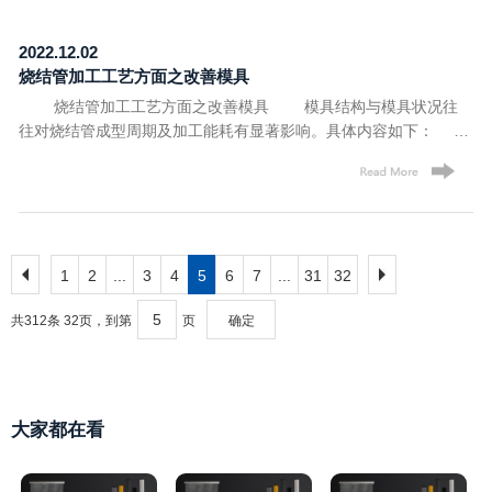
此以往，表面油泥会越来越厚，会使两头压差越来越高，影响除尘
的开发群体，为广大用户提供高品质产品、完整的解决方案和优异
效果。 严重时，粉尘会进入内部，粉尘吸附在烧结管上构成堵
的技术服务公司。 文章内容来源于塑烧板除尘器：
2022.12.02
塞，影响除尘效率，致使停机。 2、冬季运用效果比较差，由
http://www.lymusen.com/
烧结管加工工艺方面之改善模具
于冬季气温低，除尘器有结冰的现象。 除此之外，烧结管在设
烧结管加工工艺方面之改善模具 模具结构与模具状况往
计结构的时候要注意下气流的分配问题，在气流的方向上要与粉尘
往对烧结管成型周期及加工能耗有显著影响。具体内容如下：
落入灰斗的方向要一致，否则会严重影响清灰效果。而在它的维护
(1)合理的模具设计，包括流道设计、浇口形式、型腔数、加热冷却
保养上要注意粉尘或者油在脉冲喷吹系统中反吹进内部，引起堵
水道等，均有助于降低能耗。 (2)采用热流道模具，不仅可以
塞，对其使用的寿命有很大影响。 洛阳沐森新材料有限公司主
节约材料，减少物料回收能耗，其成型过程本身也具有显著的节能
营：烧结板、塑烧板、烧结管、烧结板除尘器、塑烧板除尘器等产
效果。 (3)仿形快冷快热模具可以显著节约加工能耗，并实现
品，我司是一支技术力量雄厚的高素质的开发群体，为广大用户提
更佳的表面质量。 (4)确保各腔均衡充填，有助于缩短成型周
供高品质产品、完整的解决方案和优异的技术服务公司。 文章内容
期，保证烧结管制品质量稳定性，有优异的节能效果。 (5)采
1
2
...
3
4
5
6
7
...
31
32
来源于烧结管：http://www.lymusen.com/
用CAE辅助设计技术进行模具设计、模流分析与模拟，可以减少模
共312条 32页，到第
页
确定
具调试与多次修模的耗能。 (6)在保证产品质量的前提下，使
用较低锁模力成型，有助延长模具寿命，利于模具快速充满，有助
节能。 (7)做好模具维护工作，确保有效的加热冷却水道状
况。 洛阳沐森新材料有限公司主要从事烧结板、塑烧板、烧结
管、烧结板除尘器、塑烧板除尘器等产品，公司始终坚持以诚为
大家都在看
本，服务为上，以诚信求发展。公司全体员工以饱满的热情，给每
位客户提供优异的服务。 文章内容来源于烧结管：